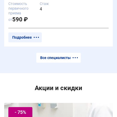
Стоимость
Стаж
первичного
4
приема
590 ₽
от
Подробнее
Все специалисты
Акции и скидки
- 75%