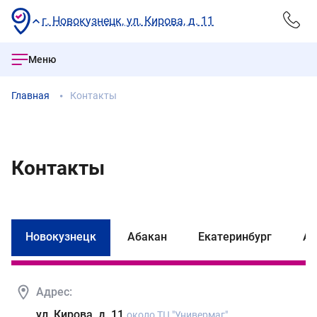
г. Новокузнецк, ул. Кирова, д. 11
Меню
Главная
Контакты
Контакты
Новокузнецк
Абакан
Екатеринбург
Ал
Адрес:
ул. Кирова, д. 11
около ТЦ "Универмаг"