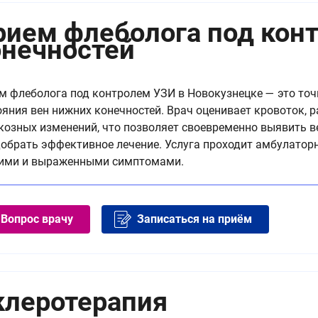
рием флеболога под кон
онечностей
м флеболога под контролем УЗИ в Новокузнецке — это точ
ояния вен нижних конечностей. Врач оценивает кровоток, 
козных изменений, что позволяет своевременно выявить 
добрать эффективное лечение. Услуга проходит амбулаторн
ими и выраженными симптомами.
Вопрос врачу
Записаться на приём
клеротерапия