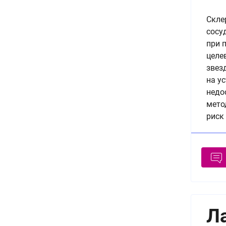
Cкле
сосу
при 
целе
звез
на у
недо
мето
риск
Л