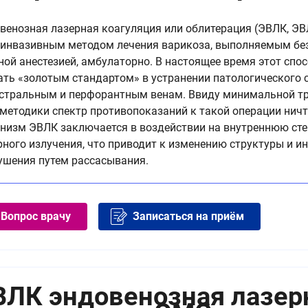
венозная лазерная коагуляция или облитерация (ЭВЛК, ЭВ
инвазивным методом лечения варикоза, выполняемым без 
ной анестезией, амбулаторно. В настоящее время этот спо
ать «золотым стандартом» в устранении патологического 
стральным и перфорантным венам. Ввиду минимальной т
 методики спектр противопоказаний к такой операции нич
низм ЭВЛК заключается в воздействии на внутреннюю сте
рного излучения, что приводит к изменению структуры и и
ушения путем рассасывания.
Вопрос врачу
Записаться на приём
ВЛК эндовенозная лазерн