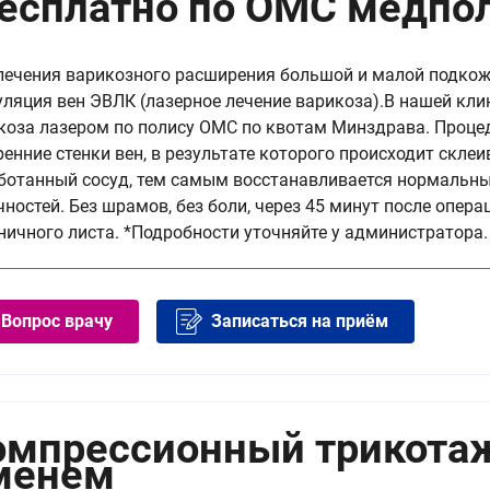
бесплатно по ОМС медпо
лечения варикозного расширения большой и малой подкож
уляция вен ЭВЛК (лазерное лечение варикоза).В нашей кли
коза лазером по полису ОМС по квотам Минздрава. Проце
ренние стенки вен, в результате которого происходит склеи
ботанный сосуд, тем самым восстанавливается нормальный
чностей. Без шрамов, без боли, через 45 минут после опе
ничного листа. *Подробности уточняйте у администратора.
Вопрос врачу
Записаться на приём
омпрессионный трикота
менем