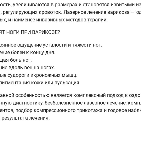
ость, увеличиваются в размерах и становятся извитыми и
, регулирующих кровоток. Лазерное лечение варикоза — о
ых, и наименее инвазивных методов терапии.
ЯТ НОГИ ПРИ ВАРИКОЗЕ?
оянное ощущение усталости и тяжести ног.
ение болей к концу дня.
щая боль ног.
ие вдоль вен на ногах.
ые судороги икроножных мышц.
 пигментация кожи или пульсация.
авной особенностью является комплексный подход к озд
нную диагностику, безболезненное лазерное лечение, ком
нтов, подбор компрессионного трикотажа и годовое набл
 результата лечения.