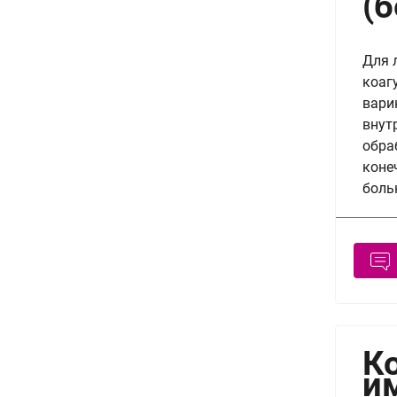
(
Для 
коаг
вари
внут
обра
коне
боль
К
и