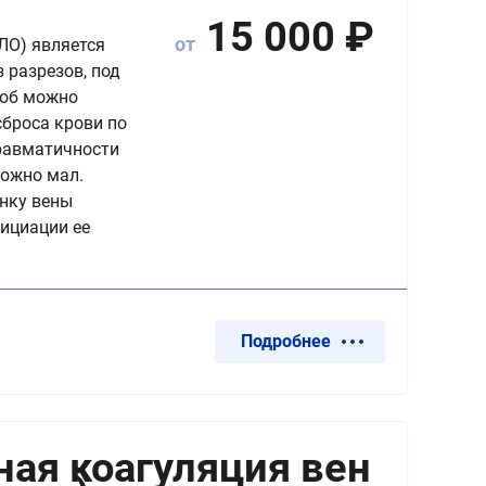
15 000
₽
от
ЛО) является
разрезов, под
соб можно
сброса крови по
равматичности
тожно мал.
нку вены
нициации ее
Подробнее
ая коагуляция вен