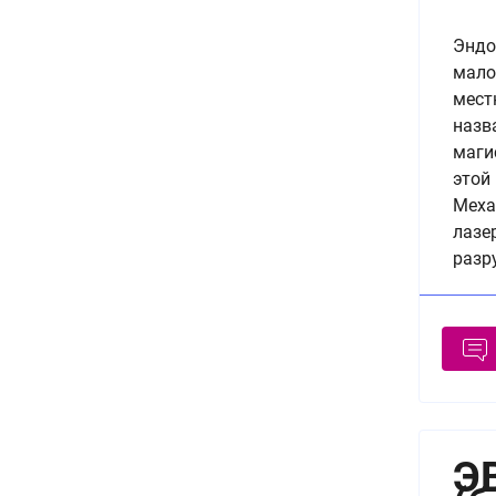
Эндо
мало
мест
назв
маги
этой
Меха
лазе
разр
Э