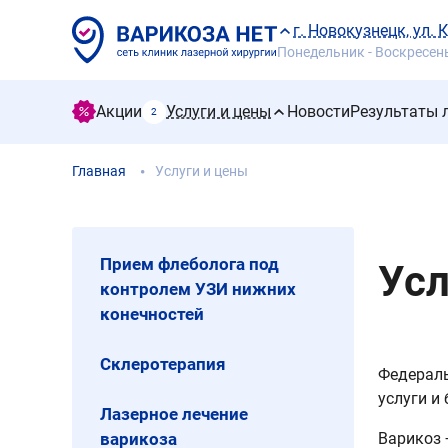
г. Новокузнецк, ул. К
Понедельник - Воскресенье
Акции
Услуги и цены
Новости
Результаты 
2
Главная
Услуги и цены
Прием флеболога под
Усл
контролем УЗИ нижних
конечностей
Склеротерапия
Федераль
услуги и
Лазерное лечение
варикоза
Варикоз 