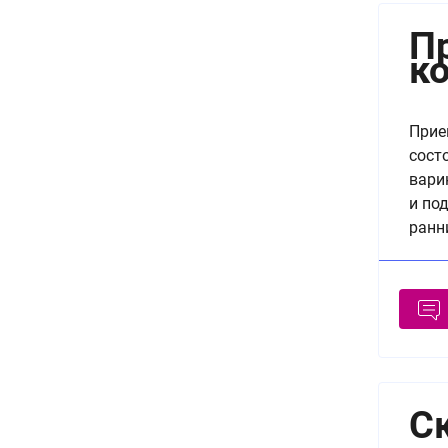
П
к
Прие
сост
вари
и по
ранн
С