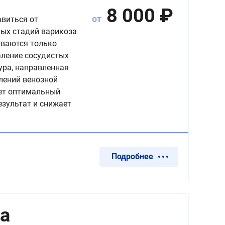
8 000
₽
от
авиться от
ьных стадий варикоза
иваются только
аление сосудистых
ура, направленная
лений венозной
ает оптимальный
езультат и снижает
Подробнее
а