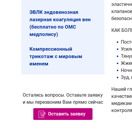
эластичн
клапанов
ЭВЛК эндовенозная
безопасн
лазерная коагуляция вен
(бесплатно по ОМС
КАК БОЛ
медполису)
Пост
Компрессионный
Усил
трикотаж с мировым
Тяну
Жжен
именем
Ночн
Зуд,
Нашей гл
Остались вопросы. Оставьте заявку
качестве
и мы перезвоним Вам прямо сейчас
медикаме
контроля
Оставить заявку