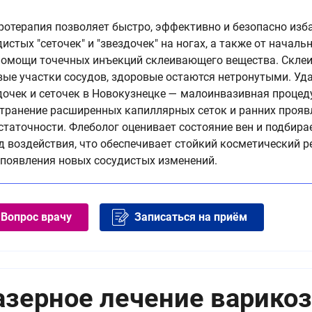
ротерапия позволяет быстро, эффективно и безопасно изб
дистых "сеточек" и "звездочек" на ногах, а также от начал
помощи точечных инъекций склеивающего вещества. Скле
вые участки сосудов, здоровые остаются нетронутыми. Уд
дочек и сеточек в Новокузнецке — малоинвазивная процед
странение расширенных капиллярных сеток и ранних прояв
статочности. Флеболог оценивает состояние вен и подбир
д воздействия, что обеспечивает стойкий косметический р
 появления новых сосудистых изменений.
Вопрос врачу
Записаться на приём
азерное лечение варикоз