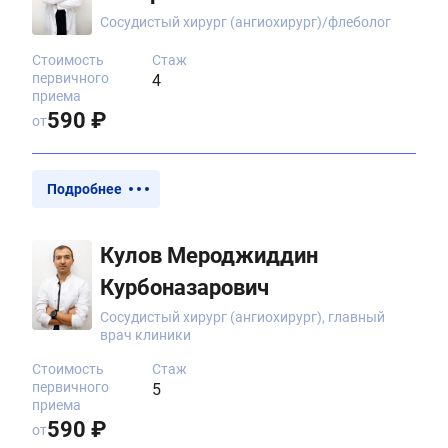
Сосудистый хирург (ангиохирург)/флеболог
Стоимость
Стаж
первичного
4
приема
590 ₽
от
Подробнее
Кулов Мероджиддин
Курбоназарович
Сосудистый хирург (ангиохирург), главный
врач клиники
Стоимость
Стаж
первичного
5
приема
590 ₽
от