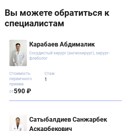
Вы можете обратиться к
специалистам
Карабаев Абдималик
Сосудистый хирург (ангиохирург), хирург-
флеболог
Стоимость
Стаж
первичного
1
приема
590 ₽
от
Сатыбалдиев Санжарбек
Аскарбекович