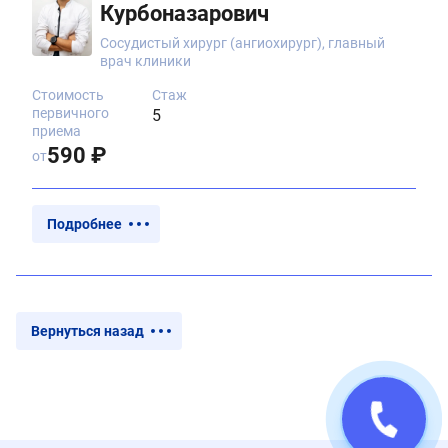
Курбоназарович
Сосудистый хирург (ангиохирург), главный
врач клиники
Стоимость
Стаж
первичного
5
приема
590 ₽
от
Подробнее
Вернуться назад