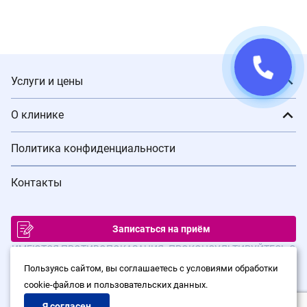
Услуги и цены
О клинике
Политика конфиденциальности
Контакты
Записаться на приём
ИМЕЮТСЯ ПРОТИВОПОКАЗАНИЯ. ПРОКОНСУЛЬТИРУЙТЕСЬ С
ВРАЧОМ
Пользуясь сайтом, вы соглашаетесь с условиями обработки
cookie-файлов и пользовательских данных.
© Сеть клиник лазерной хирургии «Варикоза нет», 2026
Политика конфиденциальности
Я согласен