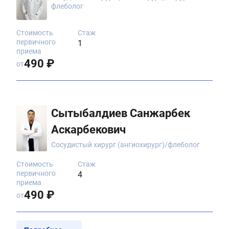
флеболог
Стоимость
Стаж
первичного
1
приема
490 ₽
от
Сытыбалдиев Санжарбек
Аскарбекович
Сосудистый хирург (ангиохирург)/флеболог
Стоимость
Стаж
первичного
4
приема
490 ₽
от