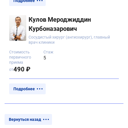
Подробнее
Кулов Мероджиддин
Курбоназарович
Сосудистый хирург (ангиохирург), главный
врач клиники
Стоимость
Стаж
первичного
5
приема
490 ₽
от
Подробнее
Вернуться назад