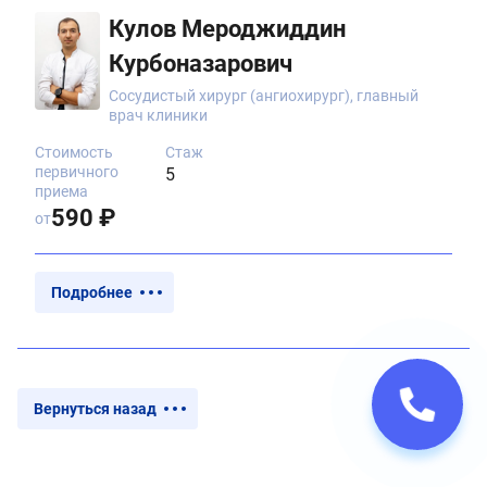
Кулов Мероджиддин
Курбоназарович
Сосудистый хирург (ангиохирург), главный
врач клиники
Стоимость
Стаж
первичного
5
приема
590 ₽
от
Подробнее
Вернуться назад