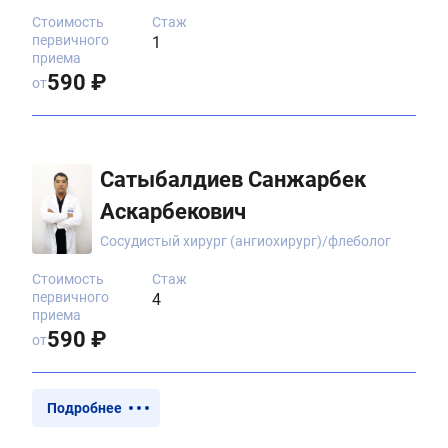
Стоимость
Стаж
первичного
1
приема
590 ₽
от
Сатыбалдиев Санжарбек
Аскарбекович
Сосудистый хирург (ангиохирург)/флеболог
Стоимость
Стаж
первичного
4
приема
590 ₽
от
Подробнее