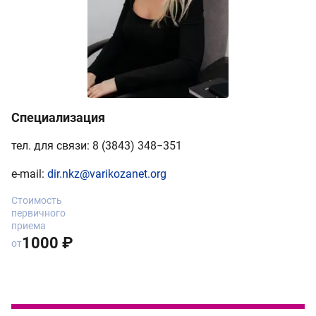
Специализация
тел. для связи: 8 (3843) 348−351
e-mail:
dir.nkz@varikozanet.org
Стоимость
первичного
приема
1000 ₽
от